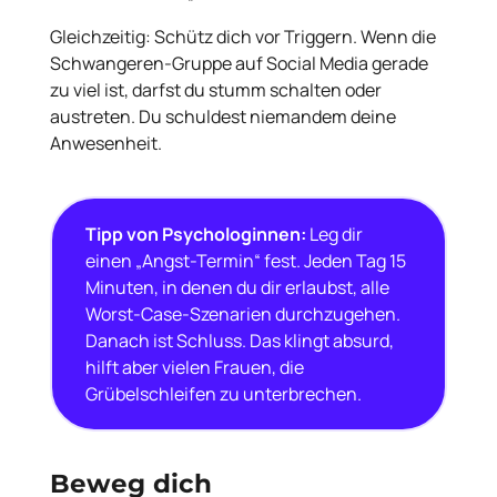
Gleichzeitig: Schütz dich vor Triggern. Wenn die
Schwangeren-Gruppe auf Social Media gerade
zu viel ist, darfst du stumm schalten oder
austreten. Du schuldest niemandem deine
Anwesenheit.
Tipp von Psychologinnen:
Leg dir
einen „Angst-Termin“ fest. Jeden Tag 15
Minuten, in denen du dir erlaubst, alle
Worst-Case-Szenarien durchzugehen.
Danach ist Schluss. Das klingt absurd,
hilft aber vielen Frauen, die
Grübelschleifen zu unterbrechen.
Beweg dich