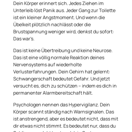
Dein Körper erinnert sich. Jedes Ziehen im
Unterleib löst Panik aus. Jeder Gang zur Toilette
ist ein kleiner Angstmoment. Und wenn die
Übelkeit plötzlich nachlässt oder die
Brustspannung weniger wird, denkst du sofort:
Das war's.
Das ist keine Übertreibung und keine Neurose.
Das ist eine völlig normale Reaktion deines
Nervensystems auf wiederholte
Verlusterfahrungen. Dein Gehirn hat gelernt:
Schwangerschaft bedeutet Gefahr. Und jetzt
versucht es, dich zu schützen – indem es dich in
permanenter Alarmbereitschaft hält.
Psychologen nennen das Hypervigilanz. Dein
Körper scannt ständig nach Warnsignalen. Das
ist anstrengend, aber es bedeutet nicht, dass mit
dir etwas nicht stimmt. Es bedeutet nur, dass du