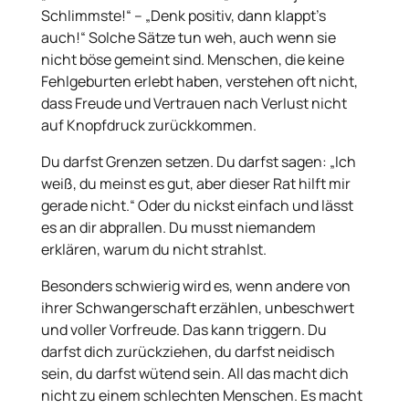
Schlimmste!“ – „Denk positiv, dann klappt's
auch!“ Solche Sätze tun weh, auch wenn sie
nicht böse gemeint sind. Menschen, die keine
Fehlgeburten erlebt haben, verstehen oft nicht,
dass Freude und Vertrauen nach Verlust nicht
auf Knopfdruck zurückkommen.
Du darfst Grenzen setzen. Du darfst sagen: „Ich
weiß, du meinst es gut, aber dieser Rat hilft mir
gerade nicht.“ Oder du nickst einfach und lässt
es an dir abprallen. Du musst niemandem
erklären, warum du nicht strahlst.
Besonders schwierig wird es, wenn andere von
ihrer Schwangerschaft erzählen, unbeschwert
und voller Vorfreude. Das kann triggern. Du
darfst dich zurückziehen, du darfst neidisch
sein, du darfst wütend sein. All das macht dich
nicht zu einem schlechten Menschen. Es macht