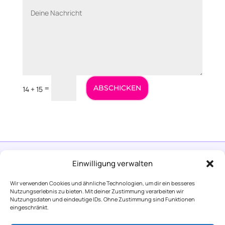
=
ABSCHICKEN
14 + 15
Wichtiger Hinweis:
Die auf ichwerdemama.com
Einwilligung verwalten
bereitgestellten Informationen dienen ausschließlich
der allgemeinen Information und Unterhaltung. Sie
Wir verwenden Cookies und ähnliche Technologien, um dir ein besseres
Nutzungserlebnis zu bieten. Mit deiner Zustimmung verarbeiten wir
stellen keine medizinische Beratung, Diagnose oder
Nutzungsdaten und eindeutige IDs. Ohne Zustimmung sind Funktionen
Behandlung dar. Die Inhalte wurden mit größter Sorgfalt
eingeschränkt.
erstellt, können jedoch einen Besuch bei einem Arzt,