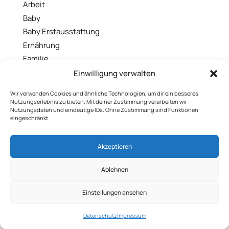
Arbeit
Baby
Baby Erstausstattung
Ernährung
Familie
Geburt
Einwilligung verwalten
Gefühlswelt
Wir verwenden Cookies und ähnliche Technologien, um dir ein besseres
Geld
Nutzungserlebnis zu bieten. Mit deiner Zustimmung verarbeiten wir
Nutzungsdaten und eindeutige IDs. Ohne Zustimmung sind Funktionen
Gesundheit
eingeschränkt.
Kinderwunsch
Kinderzimmer
Akzeptieren
Kosmetik
Nährstoffe
Ablehnen
Produktvergleiche
Einstellungen ansehen
Ratgeber & Checklisten
Schwangerschaft
Datenschutz
Impressum
Stillen