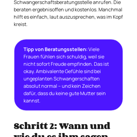
Schwangerschaftsberatungsstelle anrufen. Die
beraten ergebnisoffen und kostenlos. Manchmal
hilft es einfach, laut auszusprechen, was im Kopf
kreist.
Tipp von Beratungsstellen:
Viele
Frauen fühlen sich schuldig, weil sie
nicht sofort Freude empfinden. Das ist
okay. Ambivalente Gefühle sind bei
ungeplanten Schwangerschaften
absolut normal – und kein Zeichen
dafür, dass du keine gute Mutter sein
kannst.
Schritt 2: Wann und
wie du es ihm sagen