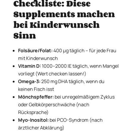
Checkliste: Diese
Supplements machen
bei Kinderwunsch
Sinn
Folsäure/Folat:
400 µg täglich – für jede Frau
mit Kinderwunsch
Vitamin D:
1000–2000 IE täglich, wenn Mangel
vorliegt (Wert checken lassen!)
Omega-3:
250 mg DHA täglich, wenn du
keinen Fisch isst
Mönchspfeffer:
bei unregelmäßigem Zyklus
oder Gelbkörperschwäche (nach
Rücksprache)
Myo-Inositol:
bei PCO-Syndrom (nach
ärztlicher Abklärung)