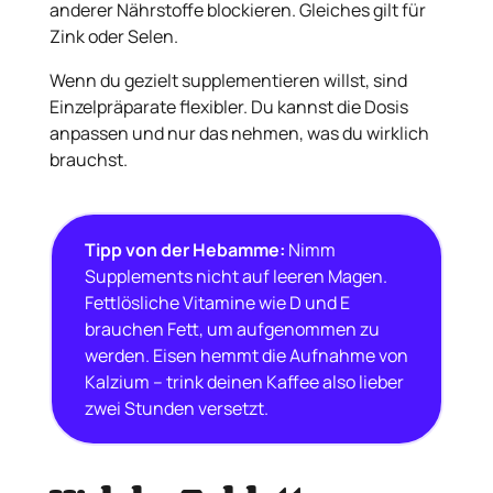
anderer Nährstoffe blockieren. Gleiches gilt für
Zink oder Selen.
Wenn du gezielt supplementieren willst, sind
Einzelpräparate flexibler. Du kannst die Dosis
anpassen und nur das nehmen, was du wirklich
brauchst.
Tipp von der Hebamme:
Nimm
Supplements nicht auf leeren Magen.
Fettlösliche Vitamine wie D und E
brauchen Fett, um aufgenommen zu
werden. Eisen hemmt die Aufnahme von
Kalzium – trink deinen Kaffee also lieber
zwei Stunden versetzt.