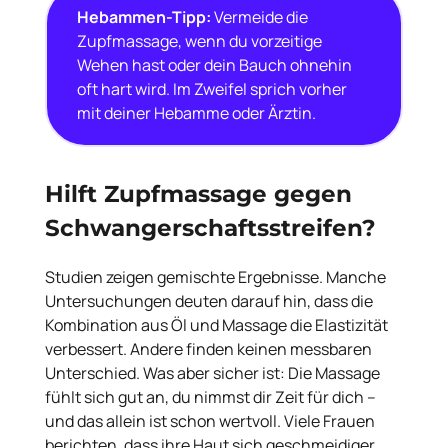
Hebammen-Tipp:
Vermeide die
Zupfmassage, wenn du vorzeitige
Wehen hast oder dein Bauch ohnehin
oft hart wird. Im Zweifel sprich vorher
mit deiner Hebamme oder Ärztin.
Hilft Zupfmassage gegen
Schwangerschaftsstreifen?
Studien zeigen gemischte Ergebnisse. Manche
Untersuchungen deuten darauf hin, dass die
Kombination aus Öl und Massage die Elastizität
verbessert. Andere finden keinen messbaren
Unterschied. Was aber sicher ist: Die Massage
fühlt sich gut an, du nimmst dir Zeit für dich –
und das allein ist schon wertvoll. Viele Frauen
berichten, dass ihre Haut sich geschmeidiger