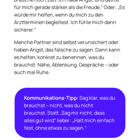
für mich gerade stärker als die Freude.“ Oder: „Es
würde mir helfen, wenn du mich zu den
Arztterminen begleitest. Ich fühle mich dann
sicherer.“
Manche Partner sind selbst verunsichert oder
haben Angst, das falsche zu sagen. Dann kann
es helfen, konkret zu benennen, was du
brauchst: Nähe, Ablenkung, Gespräche – oder
auch mal Ruhe.
Kommunikations-Tipp:
Sag klar, was du
brauchst – nicht, was du nicht
brauchst. Statt „Sag mir nicht, dass
alles gut wird“ lieber: „Halt mich einfach
fest, ohne etwas zu sagen.“