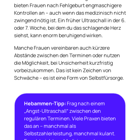
bieten Frauen nach Fehlgeburt engmaschigere
Kontrollen an – auch wenn das medizinisch nicht
zwingend nötig ist. Ein früher Ultraschall in der 6.
oder 7. Woche, bei dem du das schlagende Herz
siehst, kann enorm beruhigend wirken.
Manche Frauen vereinbaren auch kürzere
Abstände zwischen den Terminen oder nutzen
die Möglichkeit, bei Unsicherheit kurzfristig
vorbeizukommen. Das ist kein Zeichen von
Schwäche – es ist eine Form von Selbstfürsorge.
Hebammen-Tipp:
Frag nach einem
„Angst-Ultraschall“ zwischen den
regulären Terminen. Viele Praxen bieten
das an – manchmal als
Selbstzahlerleistung, manchmal kulant.