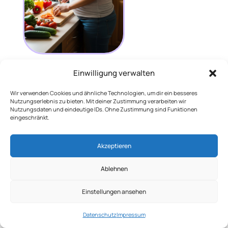
Einwilligung verwalten
Louwen-Diät: Mit zuckerfreier
Ernährung entspannter zur Geburt?
Wir verwenden Cookies und ähnliche Technologien, um dir ein besseres
Die Louwen-Diät verspricht eine leichtere Geburt
Nutzungserlebnis zu bieten. Mit deiner Zustimmung verarbeiten wir
durch den Verzicht auf bestimmte Kohlenhydrate.
Nutzungsdaten und eindeutige IDs. Ohne Zustimmung sind Funktionen
eingeschränkt.
Wir erklären dir, wie das Konzept funktioniert und ob
es wirklich hilft.
Akzeptieren
Themenwelten
Ablehnen
Alle Beiträge
Einstellungen ansehen
Arbeit
Baby
Datenschutz
Impressum