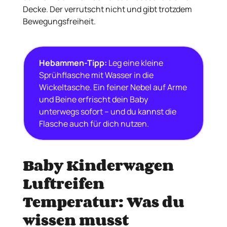
Decke. Der verrutscht nicht und gibt trotzdem
Bewegungsfreiheit.
Hebammen-Tipp:
Leg eine kleine
Sprühflasche mit Wasser in die
Wickeltasche. Ein feiner Nebel auf Arme
und Beine erfrischt dein Baby
unterwegs sofort – und du kannst die
Flasche auch für dich nutzen.
Baby Kinderwagen
Luftreifen
Temperatur: Was du
wissen musst