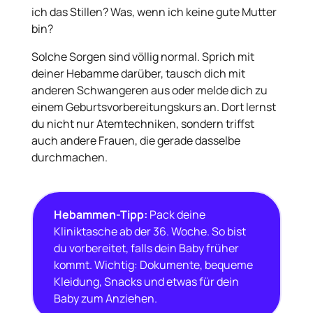
ich das Stillen? Was, wenn ich keine gute Mutter
bin?
Solche Sorgen sind völlig normal. Sprich mit
deiner Hebamme darüber, tausch dich mit
anderen Schwangeren aus oder melde dich zu
einem Geburtsvorbereitungskurs an. Dort lernst
du nicht nur Atemtechniken, sondern triffst
auch andere Frauen, die gerade dasselbe
durchmachen.
Hebammen-Tipp:
Pack deine
Kliniktasche ab der 36. Woche. So bist
du vorbereitet, falls dein Baby früher
kommt. Wichtig: Dokumente, bequeme
Kleidung, Snacks und etwas für dein
Baby zum Anziehen.