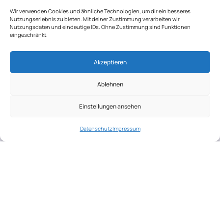
Wir verwenden Cookies und ähnliche Technologien, um dir ein besseres
Nutzungserlebnis zu bieten. Mit deiner Zustimmung verarbeiten wir
Nutzungsdaten und eindeutige IDs. Ohne Zustimmung sind Funktionen
eingeschränkt.
Akzeptieren
Ablehnen
Einstellungen ansehen
Datenschutz
Impressum
Wichtiger Hinweis:
Die auf ichwerdemama.com
bereitgestellten Informationen dienen ausschließlich
der allgemeinen Information und Unterhaltung. Sie
stellen keine medizinische Beratung, Diagnose oder
Behandlung dar. Die Inhalte wurden mit größter Sorgfalt
erstellt, können jedoch einen Besuch bei einem Arzt,
einer Hebamme oder qualifiziertem Fachpersonal nicht
ersetzen. Konsultieren Sie bei gesundheitlichen Fragen