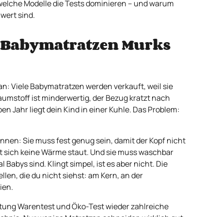
r, welche Modelle die Tests dominieren – und warum
wert sind.
 Babymatratzen Murks
: Viele Babymatratzen werden verkauft, weil sie
Schaumstoff ist minderwertig, der Bezug kratzt nach
 Jahr liegt dein Kind in einer Kuhle. Das Problem:
nnen: Sie muss fest genug sein, damit der Kopf nicht
it sich keine Wärme staut. Und sie muss waschbar
l Babys sind. Klingt simpel, ist es aber nicht. Die
len, die du nicht siehst: am Kern, an der
ien.
ftung Warentest und Öko-Test wieder zahlreiche