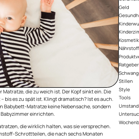
Geld
Gesundh
Kinderw
Kinderz
Kosmetik
Nährstof
Produktv
Ratgeber
Schwang
Stillen
Style
r Matratze, die zu weich ist. Der Kopf sinkt ein. Die
Tools
 bis es zu spät ist. Klingt dramatisch? Ist es auch.
Umstan
gen Babybett-Matratze keine Nebensache, sondern
 Babyzimmer einrichten.
Untersu
Wochenb
tratzen, die wirklich halten, was sie versprechen.
WERBUNG
umstoff-Schrottteilen, die nach sechs Monaten