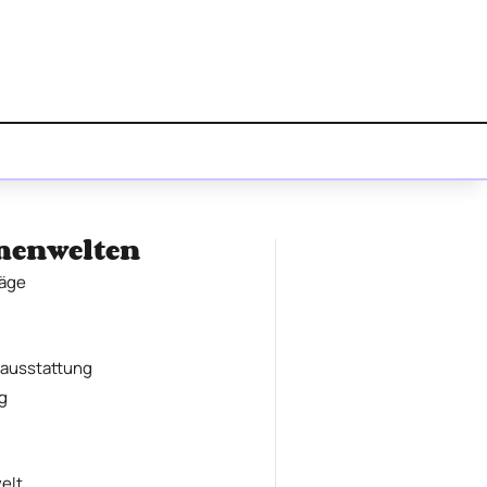
menwelten
räge
tausstattung
g
elt