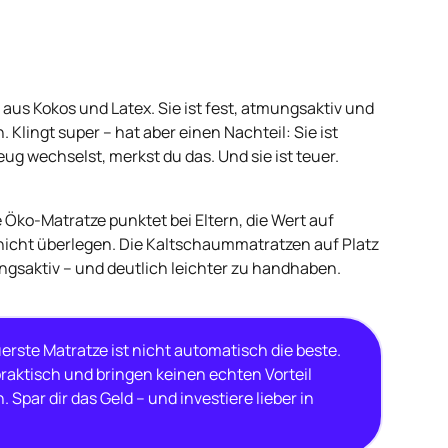
 aus Kokos und Latex. Sie ist fest, atmungsaktiv und
 Klingt super – hat aber einen Nachteil: Sie ist
ug wechselst, merkst du das. Und sie ist teuer.
e Öko-Matratze punktet bei Eltern, die Wert auf
er nicht überlegen. Die Kaltschaummatratzen auf Platz
ngsaktiv – und deutlich leichter zu handhaben.
erste Matratze ist nicht automatisch die beste.
raktisch und bringen keinen echten Vorteil
par dir das Geld – und investiere lieber in