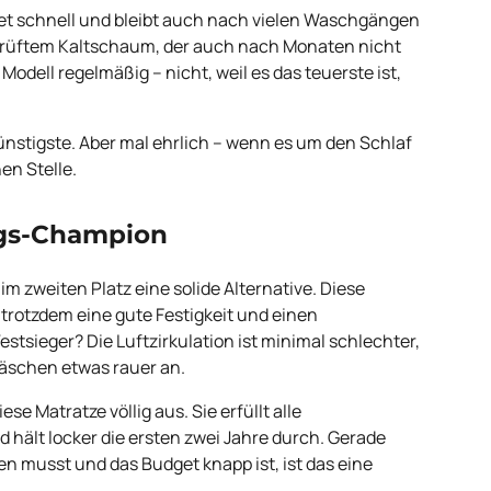
net schnell und bleibt auch nach vielen Waschgängen
prüftem Kaltschaum, der auch nach Monaten nicht
ell regelmäßig – nicht, weil es das teuerste ist,
günstigste. Aber mal ehrlich – wenn es um den Schlaf
en Stelle.
ungs-Champion
 im zweiten Platz eine solide Alternative. Diese
r trotzdem eine gute Festigkeit und einen
tsieger? Die Luftzirkulation ist minimal schlechter,
äschen etwas rauer an.
se Matratze völlig aus. Sie erfüllt alle
d hält locker die ersten zwei Jahre durch. Gerade
n musst und das Budget knapp ist, ist das eine