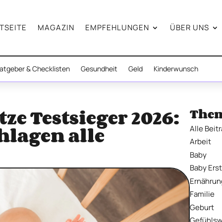
TSEITE
MAGAZIN
EMPFEHLUNGEN
ÜBER UNS
atgeber & Checklisten
Gesundheit
Geld
Kinderwunsch
ze Testsieger 2026:
The
hlagen alle
Alle Beit
Arbeit
Baby
Baby Ers
Ernährun
Familie
Geburt
Gefühlsw