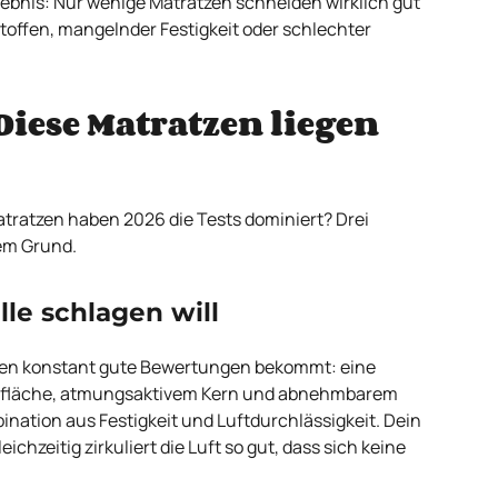
ebnis: Nur wenige Matratzen schneiden wirklich gut
offen, mangelnder Festigkeit oder schlechter
 Diese Matratzen liegen
ratzen haben 2026 die Tests dominiert? Drei
em Grund.
alle schlagen will
Jahren konstant gute Bewertungen bekommt: eine
gefläche, atmungsaktivem Kern und abnehmbarem
nation aus Festigkeit und Luftdurchlässigkeit. Dein
leichzeitig zirkuliert die Luft so gut, dass sich keine