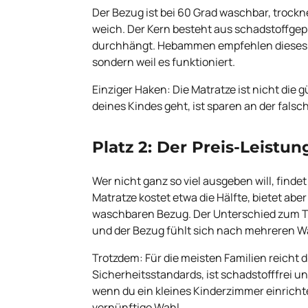
Der Bezug ist bei 60 Grad waschbar, trock
weich. Der Kern besteht aus schadstoffge
durchhängt. Hebammen empfehlen dieses Mod
sondern weil es funktioniert.
Einziger Haken: Die Matratze ist nicht die 
deines Kindes geht, ist sparen an der falsch
Platz 2: Der Preis-Leist
Wer nicht ganz so viel ausgeben will, findet
Matratze kostet etwa die Hälfte, bietet abe
waschbaren Bezug. Der Unterschied zum Tes
und der Bezug fühlt sich nach mehreren W
Trotzdem: Für die meisten Familien reicht die
Sicherheitsstandards, ist schadstofffrei un
wenn du ein kleines Kinderzimmer einrichte
vernünftige Wahl.