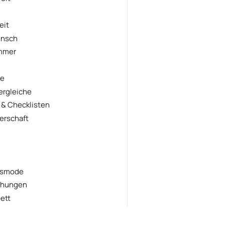
eit
unsch
immer
fe
ergleiche
 & Checklisten
erschaft
dsmode
chungen
ett